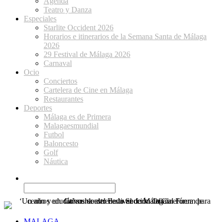
Agenda
Teatro y Danza
Especiales
Starlite Occident 2026
Horarios e itinerarios de la Semana Santa de Málaga
2026
29 Festival de Málaga 2026
Carnaval
Ocio
Conciertos
Cartelera de Cine en Málaga
Restaurantes
Deportes
Málaga es de Primera
Malagaesmundial
Futbol
Baloncesto
Golf
Náutica
MALAGA