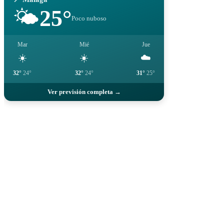
25°
🌤️
Poco nuboso
Mar
Mié
Jue
☀️
☀️
☁️
32°
24°
32°
24°
31°
25°
Ver previsión completa →