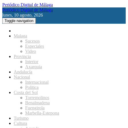
Periódico Digital de Málaga
Periódico Digital de Málaga
lunes, 10 agosto, 2026
Toggle navigation
Malaga
Sucesos
Especiales
Video
Provincia
Interior
Axarquia
Andalucía
Nacional
Internacional
Politica
Costa del Sol
Torremolinos
Benalmadena
Fuengirola
Marbella-Estepona
Turismo
Cultura