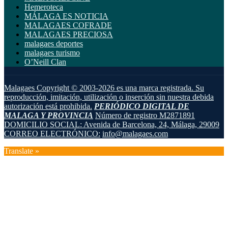
Hemeroteca
MÁLAGA ES NOTICIA
MALAGAES COFRADE
MALAGAES PRECIOSA
malagaes deportes
malagaes turismo
O’Neill Clan
Malagaes Copyright © 2003-2026 es una marca registrada. Su
reproducción, imitación, utilización o inserción sin nuestra debida
autorización está prohibida.
PERIÓDICO DIGITAL DE
MALAGA Y PROVINCIA
Número de registro M2871891
DOMICILIO SOCIAL: Avenida de Barcelona, 24, Málaga, 29009
CORREO ELECTRÓNICO:
info@malagaes.com
Translate »