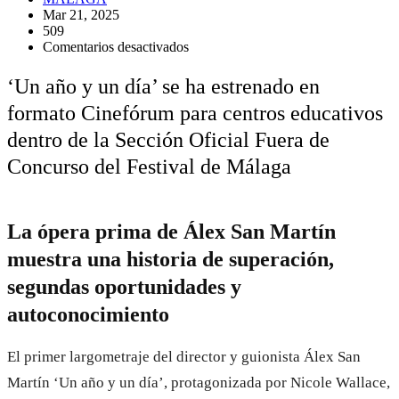
Mar 21, 2025
509
en
Comentarios desactivados
‘Un
año
‘Un año y un día’ se ha estrenado en
y
formato Cinefórum para centros educativos
un
día’
dentro de la Sección Oficial Fuera de
se
ha
Concurso del Festival de Málaga
estrenado
en
formato
Cinefórum
La ópera prima de Álex San Martín
para
centros
muestra una historia de superación,
educativos
segundas oportunidades y
dentro
de
autoconocimiento
la
Sección
Oficial
El primer largometraje del director y guionista Álex San
Fuera
Martín ‘Un año y un día’, protagonizada por Nicole Wallace,
de
Concurso