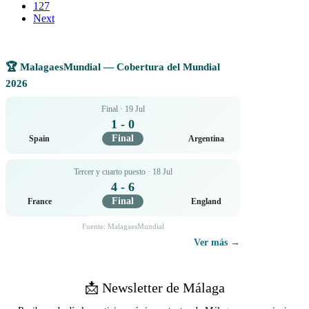
127
Next
🏆 MalagaesMundial — Cobertura del Mundial
2026
Final · 19 Jul
1 - 0
Final
Spain
Argentina
Tercer y cuarto puesto · 18 Jul
4 - 6
Final
France
England
Fuente: MalagaesMundial
Ver más →
📩 Newsletter de Málaga