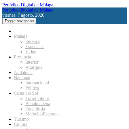
Periódico Digital de Málaga
Periódico Digital de Málaga
viernes, 7 agosto, 2026
Toggle navigation
Malaga
Sucesos
Especiales
Video
Provincia
Interior
Axarquia
Andalucía
Nacional
Internacional
Politica
Costa del Sol
Torremolinos
Benalmadena
Fuengirola
Marbella-Estepona
Turismo
Cultura