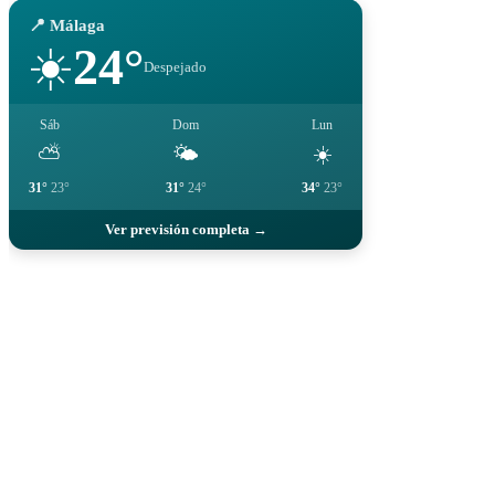
📍 Málaga
24°
☀️
Despejado
Sáb
Dom
Lun
⛅
🌤️
☀️
31°
23°
31°
24°
34°
23°
Ver previsión completa →