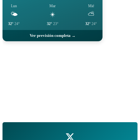
Lun
Mar
Mié
🌤️
☀️
⛅
32°
24°
32°
23°
32°
24°
Ver previsión completa →