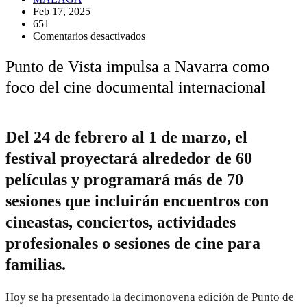
Feb 17, 2025
651
en
Comentarios desactivados
Punto
de
Punto de Vista impulsa a Navarra como
Vista
foco del cine documental internacional
impulsa
a
Navarra
como
foco
Del 24 de febrero al 1 de marzo, el
del
festival proyectará alrededor de 60
cine
documental
películas y programará más de 70
internacional
sesiones que incluirán encuentros con
cineastas, conciertos, actividades
profesionales o sesiones de cine para
familias.
Hoy se ha presentado la decimonovena edición de Punto de