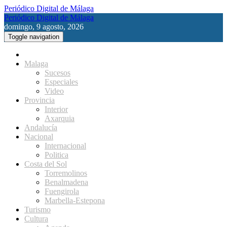
Periódico Digital de Málaga
Periódico Digital de Málaga
domingo, 9 agosto, 2026
Toggle navigation
Malaga
Sucesos
Especiales
Video
Provincia
Interior
Axarquia
Andalucía
Nacional
Internacional
Politica
Costa del Sol
Torremolinos
Benalmadena
Fuengirola
Marbella-Estepona
Turismo
Cultura